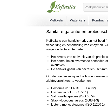
Melkkefir
Waterkefir
Kombuch
Sanitaire garantie en probiotisch
Kefiralia is een handelsmerk van het bedri
verwerking en behandeling van enzymen. Om 
volgende factoren te meten:
Het niveau van activiteit van de probioti
Het aantal kolonievormende eenheden om 
overleven.
De aanwezigheid van bacteriën, schimmel
Om de voedselveiligheid te borgen voeren 
ziekteverwekkers te voorkomen:
Coliforms (ISO 4831, ISO 4832)
Escherihia coli (ISO 7251)
Salmonella species (ISO 6579)
Staphylococcus aureus (6888-1-3)
Listeria monocytogenes (ISO 11290-1)