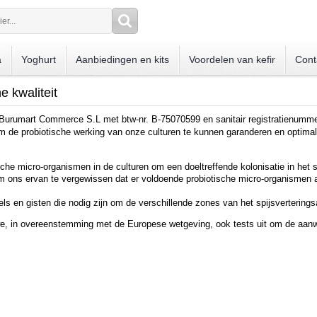
a
Yoghurt
Aanbiedingen en kits
Voordelen van kefir
Cont
e kwaliteit
jf Burumart Commerce S.L met btw-nr. B-75070599 en sanitair registratienumm
de probiotische werking van onze culturen te kunnen garanderen en optimali
sche micro-organismen in de culturen om een doeltreffende kolonisatie in het 
ons ervan te vergewissen dat er voldoende probiotische micro-organismen a
s en gisten die nodig zijn om de verschillende zones van het spijsverterings
we, in overeenstemming met de Europese wetgeving, ook tests uit om de aan