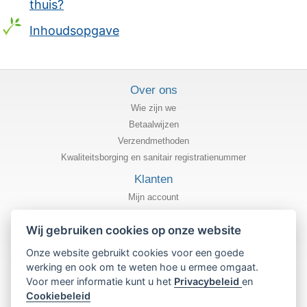
thuis?
Inhoudsopgave
Over ons
Wie zijn we
Betaalwijzen
Verzendmethoden
Kwaliteitsborging en sanitair registratienummer
Klanten
Mijn account
Status van mijn bestelling
Wij gebruiken cookies op onze website
Informatie
Onze website gebruikt cookies voor een goede
Privacybeleid
werking en ook om te weten hoe u ermee omgaat.
Algemene gebruiksvoorwaarden
Voor meer informatie kunt u het
Privacybeleid
en
Cookiebeleid
Cookiebeleid