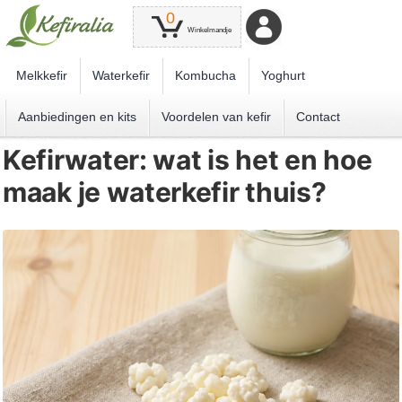
0
Winkelmandje
Melkkefir
Waterkefir
Kombucha
Yoghurt
Aanbiedingen en kits
Voordelen van kefir
Contact
Kefirwater: wat is het en hoe
maak je waterkefir thuis?