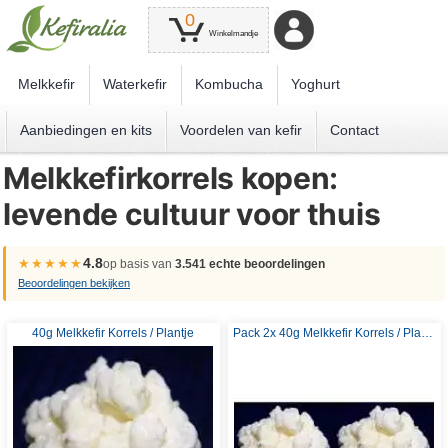
0
Winkelmandje
Melkkefir
Waterkefir
Kombucha
Yoghurt
Aanbiedingen en kits
Voordelen van kefir
Contact
Melkkefirkorrels kopen:
levende cultuur voor thuis
4.8
★★★★★
op basis van
3.541 echte beoordelingen
Beoordelingen bekijken
40g Melkkefir Korrels / Plantje
Pack 2x 40g Melkkefir Korrels / Plantje