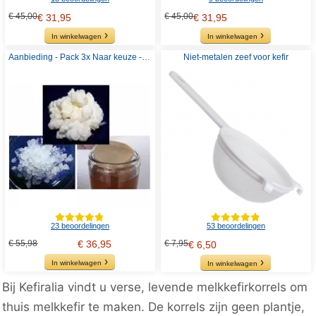
€ 45,00
€ 45,00
€ 31,95
€ 31,95
In winkelwagen
In winkelwagen
Aanbieding - Pack 3x Naar keuze - Kefir of Komboecha
Niet-metalen zeef voor kefir
23 beoordelingen
53 beoordelingen
€ 55,98
€ 36,95
€ 7,95
€ 6,50
In winkelwagen
In winkelwagen
Bij Kefiralia vindt u verse, levende melkkefirkorrels om
thuis melkkefir te maken. De korrels zijn geen plantje,