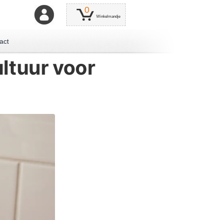
0
Winkelmandje
act
ultuur voor