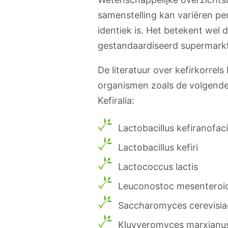
samenstelling kan variëren pe
identiek is. Het betekent wel 
gestandaardiseerd supermark
De literatuur over kefirkorrel
organismen zoals de volgende; 
Kefiralia:
Lactobacillus kefiranofac
Lactobacillus kefiri
Lactococcus lactis
Leuconostoc mesenteroi
Saccharomyces cerevisia
Kluyveromyces marxianu