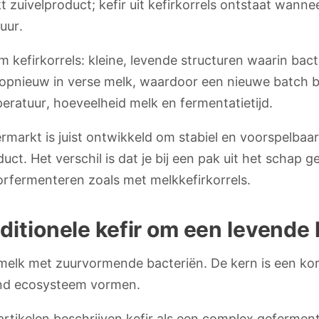
kt zuivelproduct; kefir uit kefirkorrels ontstaat wann
uur.
om kefirkorrels: kleine, levende structuren waarin ba
opnieuw in verse melk, waardoor een nieuwe batch be
eratuur, hoeveelheid melk en fermentatietijd.
rmarkt is juist ontwikkeld om stabiel en voorspelbaar 
uct. Het verschil is dat je bij een pak uit het schap ge
rfermenteren zoals met melkkefirkorrels.
ditionele kefir om een levende 
n melk met zuurvormende bacteriën. De kern is een kor
nd ecosysteem vormen.
artikelen beschrijven kefir als een complex geferme