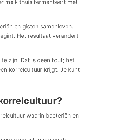
eer melk thuis fermenteert met
cteriën en gisten samenleven.
gint. Het resultaat verandert
te zijn. Dat is geen fout; het
en korrelcultuur krijgt. Je kunt
korrelcultuur?
relcultuur waarin bacteriën en
nteerd product waarvan de