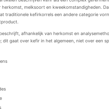
r herkomst, melksoort en kweekomstandigheden. Dat 
dat traditionele kefirkorrels een andere categorie vo
tproduct.
s beschrijft, afhankelijk van herkomst en analysemeth
dit gaat over kefir in het algemeen, niet over een sp
iens
des
e
s