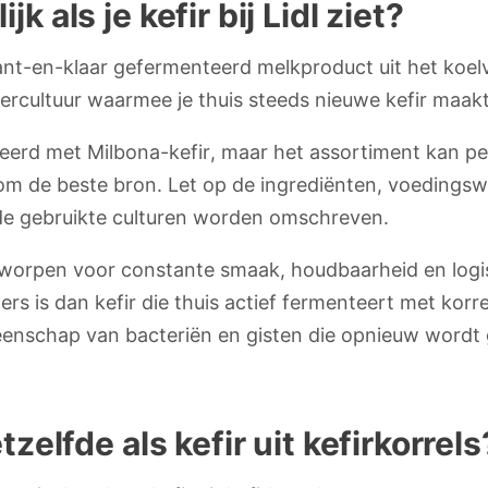
k als je kefir bij Lidl ziet?
 kant-en-klaar gefermenteerd melkproduct uit het koel
rcultuur waarmee je thuis steeds nieuwe kefir maakt
ieerd met Milbona-kefir, maar het assortiment kan pe
aarom de beste bron. Let op de ingrediënten, voedings
de gebruikte culturen worden omschreven.
worpen voor constante smaak, houdbaarheid en logist
s is dan kefir die thuis actief fermenteert met korre
enschap van bacteriën en gisten die opnieuw wordt 
etzelfde als kefir uit kefirkorrels