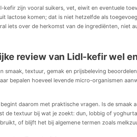
-kefir zijn vooral suikers, vet, eiwit en eventuele to
uit lactose komen; dat is niet hetzelfde als toegevoeg
oral iets over de herkomst van de ingrediënten, niet 
jke review van Lidl-kefir wel en
 kan smaak, textuur, gemak en prijsbeleving beoordele
baar bepalen hoeveel levende micro-organismen aanwe
t begint daarom met praktische vragen. Is de smaak
st de textuur bij wat je zoekt: dun, lobbig of yoghurt
ebruikt, of blijft het bij algemene termen zoals melkz