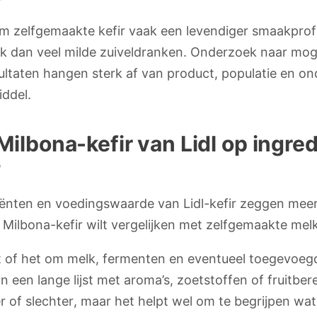
om zelfgemaakte kefir vaak een levendiger smaakprofi
lak dan veel milde zuiveldranken. Onderzoek naar mo
sultaten hangen sterk af van product, populatie en on
ddel.
Milbona-kefir van Lidl op ingre
?
ediënten en voedingswaarde van Lidl-kefir zeggen me
Milbona-kefir wilt vergelijken met zelfgemaakte melk
erst of het om melk, fermenten en eventueel toegevoeg
 dan een lange lijst met aroma’s, zoetstoffen of fruitb
 of slechter, maar het helpt wel om te begrijpen wat 