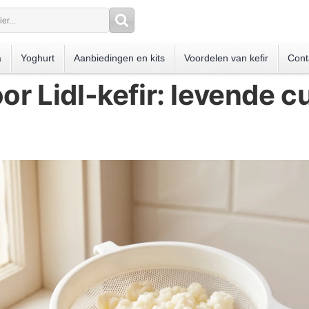
a
Yoghurt
Aanbiedingen en kits
Voordelen van kefir
Cont
oor Lidl-kefir: levende c