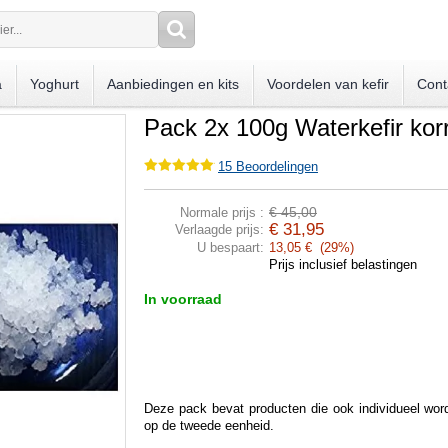
a
Yoghurt
Aanbiedingen en kits
Voordelen van kefir
Cont
Pack 2x 100g Waterkefir korr
15
Beoordelingen
€ 45,00
Normale prijs :
€ 31,95
Verlaagde prijs:
U bespaart:
13,05 € (29%)
Prijs inclusief belastingen
In voorraad
Deze pack bevat producten die ook individueel wor
op de tweede eenheid.