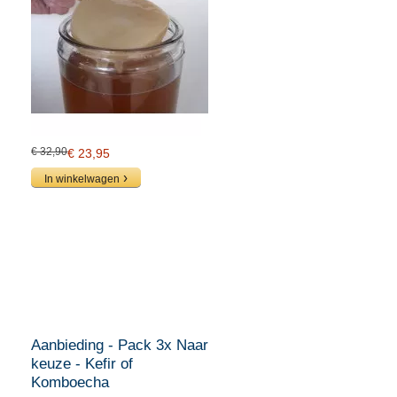
€ 32,90
€ 23,95
In winkelwagen
Aanbieding - Pack 3x Naar
keuze - Kefir of
Komboecha