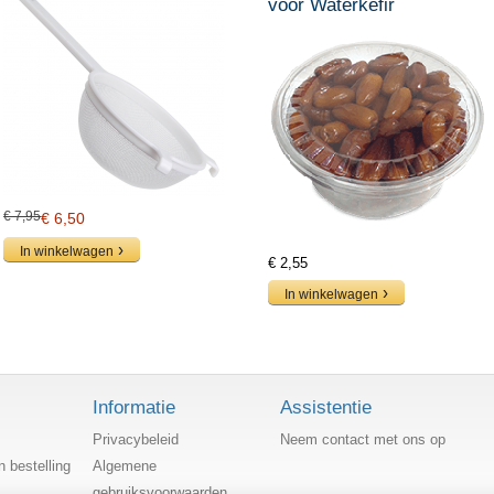
voor Waterkefir
€ 7,95
€ 6,50
In winkelwagen
€ 2,55
In winkelwagen
Informatie
Assistentie
Privacybeleid
Neem contact met ons op
n bestelling
Algemene
gebruiksvoorwaarden