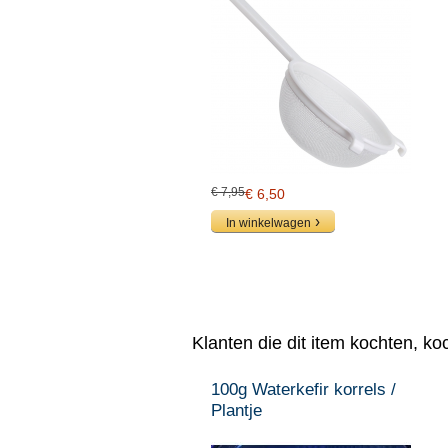
€ 7,95
€ 6,50
In winkelwagen
Klanten die dit item kochten, ko
100g Waterkefir korrels /
Plantje