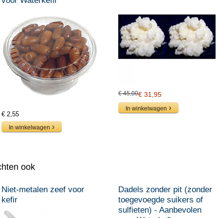
voor Waterkefir
€ 45,00
€ 31,95
In winkelwagen
€ 2,55
In winkelwagen
chten ook
Niet-metalen zeef voor
Dadels zonder pit (zonder
kefir
toegevoegde suikers of
sulfieten) - Aanbevolen