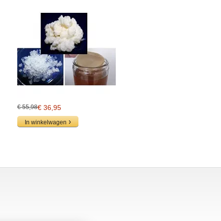
€ 55,98
€ 36,95
In winkelwagen