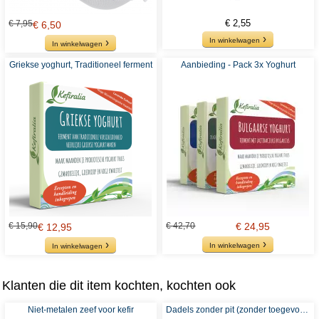
€ 2,55
€ 7,95
€ 6,50
In winkelwagen
In winkelwagen
Griekse yoghurt, Traditioneel ferment
Aanbieding - Pack 3x Yoghurt
€ 15,90
€ 42,70
€ 24,95
€ 12,95
In winkelwagen
In winkelwagen
Klanten die dit item kochten, kochten ook
Niet-metalen zeef voor kefir
Dadels zonder pit (zonder toegevoegde suikers of sulfieten) - Aanbevolen voor Waterkefir