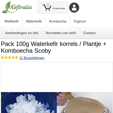
0
Winkelmandje
Melkkefir
Waterkefir
Kombucha
Yoghurt
Aanbiedingen en kits
Voordelen van kefir
Contact
Pack 100g Waterkefir korrels / Plantje +
Komboecha Scoby
11
Beoordelingen