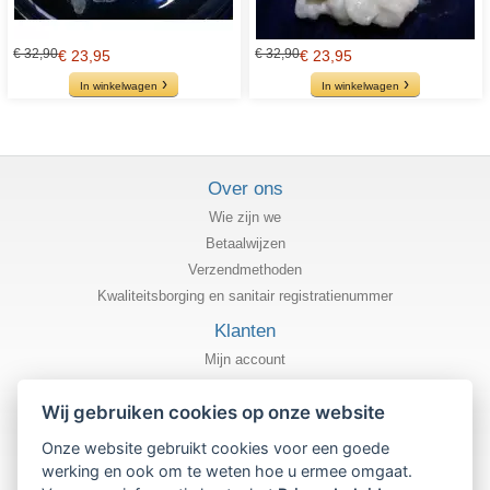
€ 32,90
€ 32,90
€ 23,95
€ 23,95
In winkelwagen
In winkelwagen
Over ons
Wie zijn we
Betaalwijzen
Verzendmethoden
Kwaliteitsborging en sanitair registratienummer
Klanten
Mijn account
Status van mijn bestelling
Wij gebruiken cookies op onze website
Informatie
Onze website gebruikt cookies voor een goede
Privacybeleid
werking en ook om te weten hoe u ermee omgaat.
Algemene gebruiksvoorwaarden