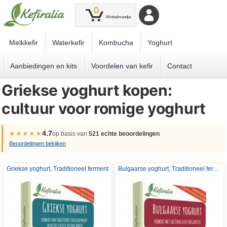
0
Winkelmandje
Melkkefir
Waterkefir
Kombucha
Yoghurt
Aanbiedingen en kits
Voordelen van kefir
Contact
Griekse yoghurt kopen:
cultuur voor romige yoghurt
4.7
★★★★★
op basis van
521 echte beoordelingen
Beoordelingen bekijken
Griekse yoghurt, Traditioneel ferment
Bulgaarse yoghurt, Traditioneel ferment