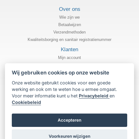
Over ons
Wie zijn we
Betaalwijzen
Verzendmethoden
Kwaliteitsborging en sanitair registratienummer
Klanten
Mijn account
Status van mijn bestelling
Wij gebruiken cookies op onze website
Informatie
Onze website gebruikt cookies voor een goede
Privacybeleid
werking en ook om te weten hoe u ermee omgaat.
Algemene gebruiksvoorwaarden
Voor meer informatie kunt u het
Privacybeleid
en
Cookiebeleid
Cookiebeleid
Assistentie
Neem contact met ons op
Accepteren
Voorkeuren wijzigen